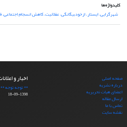
کلیدواژه‌ها
شهرگرایی، ایستار، ازخودبیگانگی، عقلانیت، کاهش انسجام اجتماعی، ف
اخبار و اعلانا
صفحه اصلی
درباره نشریه
** توجه توجه **
اعضای هیات تحریریه
1398-09-18
ارسال مقاله
تماس با ما
نقشه سایت