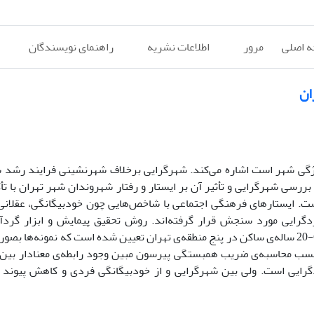
 اصلی
مرور
اطلاعات نشریه
راهنمای نویسندگان
ان
 ویژگی شهر است اشاره می‌کند. شهرگرایی برخلاف شهرنشینی فرایند رشد
رسی شهرگرایی و تأثیر آن بر ایستار و رفتار شهروندان شهر تهران با تأک
 است. ایستارهای فرهنگی اجتماعی با شاخص‌هایی چون خودبیگانگی، عقلا
رایی مورد سنجش قرار گرفته‌اند. روش تحقیق پیمایش و ابزار گردآو
پرسش‌نامه است. حجم نمونه 390 نفر از افراد (اعم از مرد و زن) 60-20 ساله‌ی ساکن در پنج منطقه‌ی تهران تعیین شده است که نمو
 حسب محاسبه‌ی ضریب همبستگی پیرسون مبین وجود رابطه‌ی معنادار بین 
ایی است. ولی بین شهرگرایی و از خودبیگانگی فردی و کاهش پیوند ع