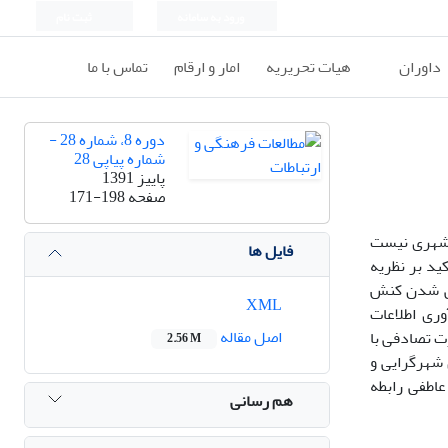
ورود به سامانه
ثبت نام
داوران
هیات تحریریه
امار و ارقام
تماس با ما
دوره 8، شماره 28 -
شماره پیاپی 28
پاییز 1391
صفحه
171-198
 شهری نیست
فایل ها
ید بر نظریه
نی شدن کنش
XML
ری اطلاعات
اصل مقاله
نه‌ها بصورت تصادفی با
2.56 M
شهرگرایی و
اطفی رابطه
هم رسانی