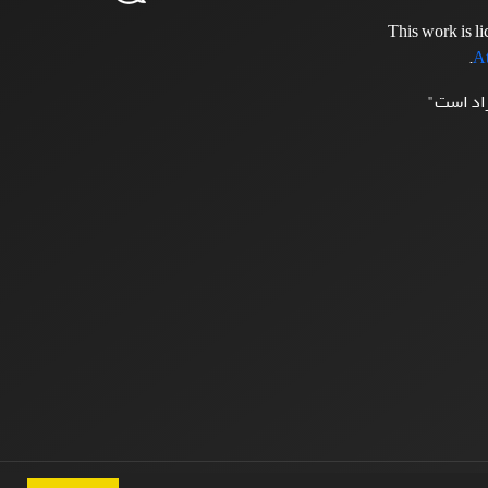
This work is l
.
At
زاد است"