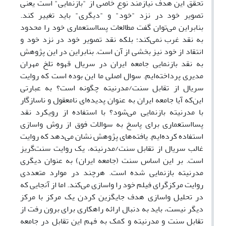
تحقق این هدف نیازمند نوع خاصی از "بازنمایی" است یعنی
تصویر خود در نزد "خود" و "دیگری" باید تغییر کند.
بنابراین می‌توان گفت مطالعات پسااستعماری خود را محدود
به نقد غرب نمی‌کند؛ بلکه نقد تصویر خود در نزد خود و
انتقاد از خود نیز بخشی از آن است. بنابراین در این پژوهش
به نقد بازنمایی جامعه ایران در سریال قهوه تلخ مهران
مدیری پرداخته‌ایم. سوال اصلی ما این بوده است که روایت
سریال از تقابل سنت/مدرنیته چگونه است؟ به عبارتی
این‌که آیا جامعه ایران به عنوان پدیده‌ای نامعقول و ناسازگار
با مدرنیته بازنمایی می‌شود؟ با استفاده از رویکرد نقد
پسااستعماری برای پاسخ به سوالات فوق از روش واسازی
استفاده کرده‌ایم. یافته‌های پژوهش نشان می‌دهد که روایت
غالب سریال از تقابل سنت/مدرنیته، یک روایت سنت‌گریز
است. بر این اساس سنت (جامعه ایران) به عنوان دیگری
مدرنیته بازنمایی شده است. هرچند در موارد متعددی
روایت مرکزگرای فیلم خود را واسازی می‌کند. اما از آنجایی که
در تحلیل واسازی هدف جایگزین کردن یک مرکز با مرکز
دیگر نیست، باید به دنبال ارائه راهکاری برای برون رفت از
تقابل سنت و مدرنیته و کمک به فهم این تقابل در جامعه