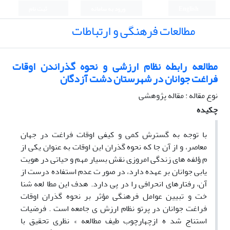
English
ورود به سامانه
ثبت نام
مطالعات فرهنگی و ارتباطات
مطالعه رابطه نظام ارزشی و نحوه گذراندن اوقات
فراغت جوانان در شهرستان دشت آزدگان
نوع مقاله : مقاله پژوهشی
چکیده
با توجه به گسترش کمی و کیفی اوقات فراغت در جهان
معاصر، و از آن جا که نحوه گذران این اوقات به عنوان یکی از
م ؤلفه های زندگی امروزی نقش بسیار مهم و حیاتی در هویت
یابی جوانان بر عهده دارد، در صور ت عدم استفاده درست از
آن، رفتارهای انحرافی را در پی دارد. هدف این مطا لعه شنا
خت و تبیین عوامل فرهنگی مؤثر بر نحوه گذران اوقات
فراغت جوانان در پرتو نظام ارزش ی جامعه است . فرضیات
استناج شد ه ازچهارچوب طیف مطالعه » نظری تحقیق با