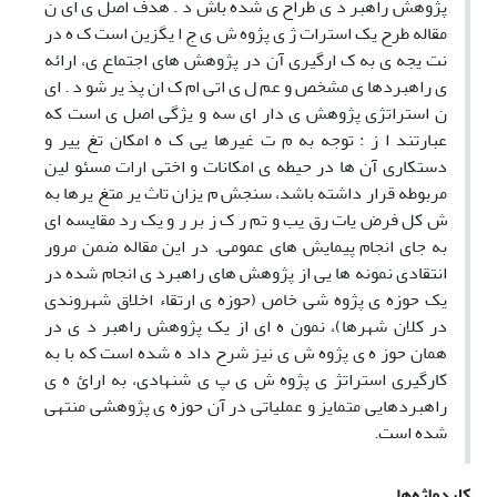
پژوهش راهبر د ی طراح ی شده باش د . هدف اصل ی ای ن
مقاله طرح یک استرات ژ ی پژوه ش ی ج ا یگزین است ک ه در
نت یجه ی به ک ارگیری آن در پژوهش های اجتماع ی، ارائه
ی راهبردها ی مشخص و عم ل ی اتی ام ک ان پذ یر شو د . ای
ن استراتژی پژوهش ی دار ای سه و یژگی اصل ی است که
عبارتند ا ز : توجه به م ت غیرها یی ک ه امکان تغ ییر و
دستکاری آن ها در حیطه ی امکانات و اختی ارات مسئو لین
مربوطه قرار داشته باشد، سنجش م یزان تاث یر متغ یرها به
ش کل فرض یات رق یب و تم ر ک ز بر ر و یک رد مقایسه ای
به جای انجام پیمایش های عمومی. در این مقاله ضمن مرور
انتقادی نمونه ها یی از پژوهش های راهبرد ی انجام شده در
یک حوزه ی پژوه شی خاص (حوزه ی ارتقاء اخلاق شهروندی
در کلان شهرها)، نمون ه ای از یک پژوهش راهبر د ی در
همان حوز ه ی پژوه ش ی نیز شرح داد ه شده است که با به
کارگیری استراتژ ی پژوه ش ی پ ی شنهادی، به ارائ ه ی
راهبردهایی متمایز و عملیاتی در آن حوزه ی پژوهشی منتهی
شده است.
کلیدواژه‌ها