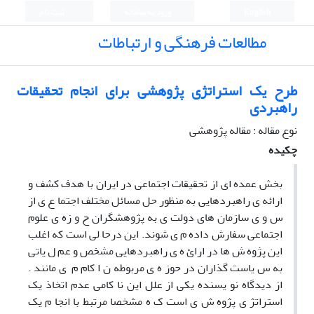
English
ورود به سامانه
ثبت نام
مطالعات فرهنگی و ارتباطات
طرح یک استراتژی پژوهشی برای انجام تحقیقات
راهبردی
نوع مقاله : مقاله پژوهشی
چکیده
بخش عمده ای از تحقیقات اجتماعی در ایران با هدف کشف و
ارائه ی راهبردهایی به منظور حل مسائل مختلف اجتما ع ی از
س و ی سازمان های دولت ی به پژوهشگران ح و زه ی علوم
اجتماعی سفارش داده م ی شوند. این درحا لی است که اغلب
این پژوه ش ها در ارائ ه ی راهبردهایی مشخص و عم ل یاتی
به س یاست گذاران در حوز ه ی مربوطه ن ا کام م ی مانند .
از دیدگاه نو یسنده یکی از علل این نا کامی عدم اتخاذ یک
استراتژ ی پژوه ش ی است ک ه مشخصا مرتبط با انجا م یک