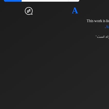
This work is l
.
At
زاد است"