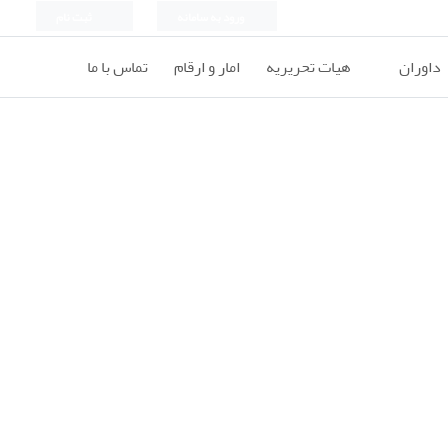
ورود به سامانه
ثبت نام
داوران
هیات تحریریه
امار و ارقام
تماس با ما