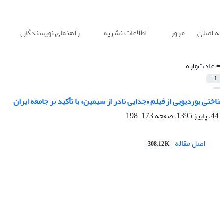
 اصلی
مرور
اطلاعات نشریه
راهنمای نویسندگان
=
عادت‌واره
1
ختی بوردیویی از فیلم «جدایی نادر از سیمین» با تأکید بر جامعه ایران
173-198
اصل مقاله
308.12 K