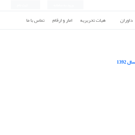
ورود به سامانه
ثبت نام
داوران
هیات تحریریه
امار و ارقام
تماس با ما
1392