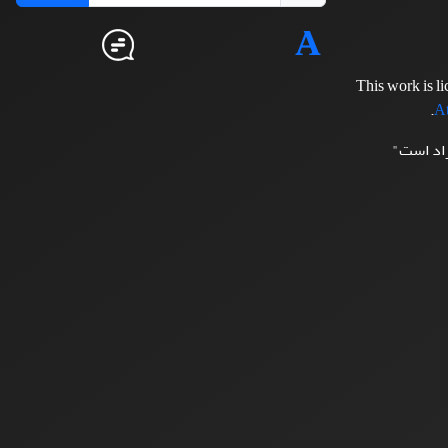
This work is l
.
At
زاد است"