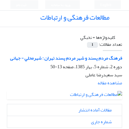
English
ورود به سامانه
ثبت نام
مطالعات فرهنگی و ارتباطات
کلیدواژه‌ها =
ﻧﺨﺒﮕﻲ
تعداد مقالات:
1
فرهنگ ﻣﺮدم ﭘﺴﻨﺪ و شهر ﻣﺮدم ﭘﺴﻨﺪ تهران : شهرﻣﺤﻠﻲ - جهانی
دوره 2، شماره 5، بهار 1385، صفحه
13-50
سید سعیدرضا عاملی
مشاهده مقاله
مقالات آماده انتشار
شماره جاری