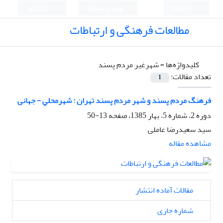
English
ورود به سامانه
ثبت نام
مطالعات فرهنگی و ارتباطات
کلیدواژه‌ها =
شهرغیر ﻣﺮدم ﭘﺴﻨﺪ
تعداد مقالات:
1
فرهنگ ﻣﺮدم ﭘﺴﻨﺪ و شهر ﻣﺮدم ﭘﺴﻨﺪ تهران : شهرﻣﺤﻠﻲ - جهانی
دوره 2، شماره 5، بهار 1385، صفحه
13-50
سید سعیدرضا عاملی
مشاهده مقاله
مقالات آماده انتشار
شماره جاری