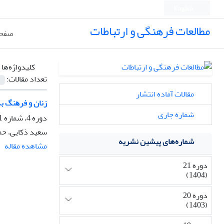
English
مطالعات فرهنگی و ارتباطات
صفحه
کلیدواژه‌ها 
تعداد مقالات:
مقالات آماده انتشار
زﻧﺎن و ﻓﺮﻫﻨﮓ ﺑﺪ
شماره جاری
دوره 4، شماره 11، بهار 1387، صفحه
سعید ذکایی، حم
شماره‌های پیشین نشریه
مشاهده مقاله
دوره 21
(1404)
دوره 20
(1403)