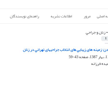
 اصلی
مرور
اطلاعات نشریه
راهنمای نویسندگان
=
زﻧﺎن و ﺟﺮاﺣﻲ
1
ن: زمینه های زﻳﺒﺎﻳﻲ ﻫﺎی اﻧﺘﺨﺎب جراحیهای ﺗﻬﺮاﻧﻲ در زﻧﺎن
43-59
یده فرزانه