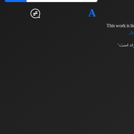
This work is l
.
At
زاد است"