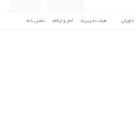
ورود به سامانه
ثبت نام
داوران
هیات تحریریه
امار و ارقام
تماس با ما