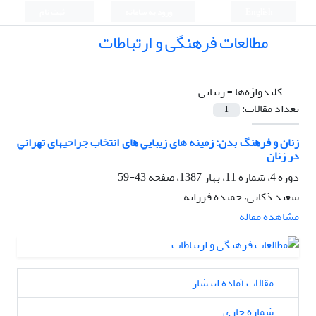
English
ورود به سامانه
ثبت نام
مطالعات فرهنگی و ارتباطات
کلیدواژه‌ها =
زﻳﺒﺎﻳﻲ
تعداد مقالات:
1
زﻧﺎن و ﻓﺮﻫﻨﮓ ﺑﺪن: زمینه های زﻳﺒﺎﻳﻲ ﻫﺎی اﻧﺘﺨﺎب جراحیهای ﺗﻬﺮاﻧﻲ
در زﻧﺎن
دوره 4، شماره 11، بهار 1387، صفحه
43-59
سعید ذکایی، حمیده فرزانه
مشاهده مقاله
مقالات آماده انتشار
شماره جاری