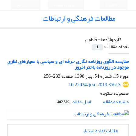
English
ورود به سامانه
ثبت نام
مطالعات فرهنگی و ارتباطات
کلیدواژه‌ها =
فاطمی
تعداد مقالات:
1
مقایسه الگوی روزنامه نگاری حرفه ای و سیاسی با معیارهای نظری
موجود در روزنامه باختر امروز
دوره 15، شماره 54، بهار 1398، صفحه
233-256
10.22034/jcsc.2019.35613
معصومه ستوده
اصل مقاله
مشاهده مقاله
402.5 K
مقالات آماده انتشار