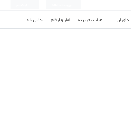
ورود به سامانه
ثبت نام
داوران
هیات تحریریه
امار و ارقام
تماس با ما