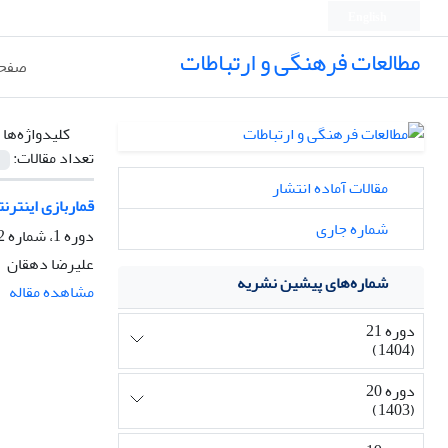
English
مطالعات فرهنگی و ارتباطات
صفحه
کلیدواژه‌ها 
تعداد مقالات:
مقالات آماده انتشار
ﻗﻤﺎرﺑﺎزی اﻳﻨﺘﺮﻧ
شماره جاری
دوره 1، شماره 2، بهار 1384، صفحه
علیرضا دهقان
شماره‌های پیشین نشریه
مشاهده مقاله
دوره 21
(1404)
دوره 20
(1403)