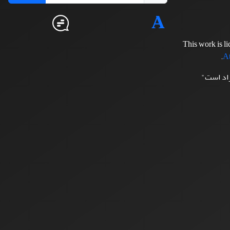
This work is l
.
At
زاد است"