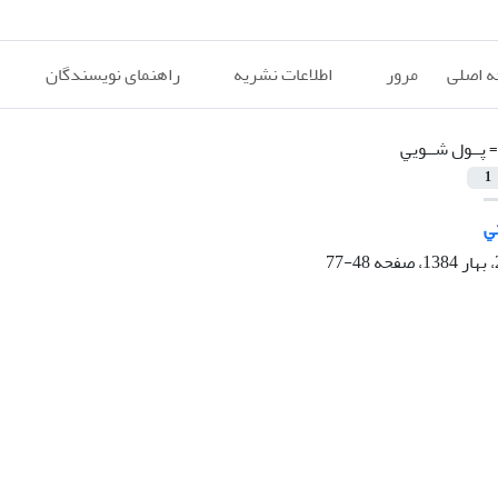
 اصلی
مرور
اطلاعات نشریه
راهنمای نویسندگان
=
ﭘــﻮل ﺷــﻮﻳﻲ
1
ﺘﻲ
48-77