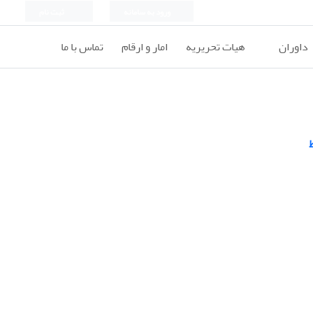
ورود به سامانه
ثبت نام
داوران
هیات تحریریه
امار و ارقام
تماس با ما