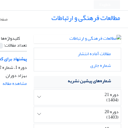
English
مطالعات فرهنگی و ارتباطات
صفحه
کلیدواژه‌ها 
تعداد مقالات:
مقالات آماده انتشار
ﭘﻴﺸﻨﻬﺎد ﺑﺮای ﻛﻤ
شماره جاری
دوره 1، شماره 2، بهار 1384، صفحه
بهزاد دوران
شماره‌های پیشین نشریه
مشاهده مقاله
دوره 21
(1404)
دوره 20
(1403)