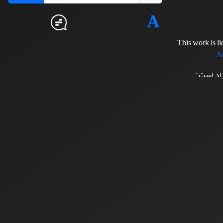
This work is l
.
At
زاد است"