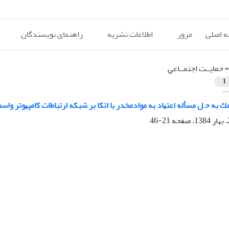
 اصلی
مرور
اطلاعات نشریه
راهنمای نویسندگان
=
ﺣﻤﺎﻳــﺖ اﺟﺘﻤــﺎﻋﻲ
1
ﻚ ﺑﻪ ﺣ ﻞ ﻣﺴﺄﻟﻪ اﻋﺘﻴﺎد ﺑﻪ ﻣﻮادﻣﺨﺪر ﺑﺎ اﺗﻜﺎ ﺑﺮ ﺷﺒﻜﻪ ارﺗﺒﺎﻃﺎت ﻛﺎﻣﭙﻴﻮﺗﺮ واﺳﻂ
21-46