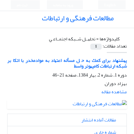
English
ورود به سامانه
ثبت نام
مطالعات فرهنگی و ارتباطات
کلیدواژه‌ها =
ﺗﺤﻠﻴــﻞ ﺷــﺒﻜﻪ اﺟﺘﻤــﺎﻋ ﻲ
تعداد مقالات:
1
ﭘﻴﺸﻨﻬﺎد ﺑﺮای ﻛﻤﻚ ﺑﻪ ﺣ ﻞ ﻣﺴﺄﻟﻪ اﻋﺘﻴﺎد ﺑﻪ ﻣﻮادﻣﺨﺪر ﺑﺎ اﺗﻜﺎ ﺑﺮ
ﺷﺒﻜﻪ ارﺗﺒﺎﻃﺎت ﻛﺎﻣﭙﻴﻮﺗﺮ واﺳﻂ
دوره 1، شماره 2، بهار 1384، صفحه
21-46
بهزاد دوران
مشاهده مقاله
مقالات آماده انتشار
شماره جاری