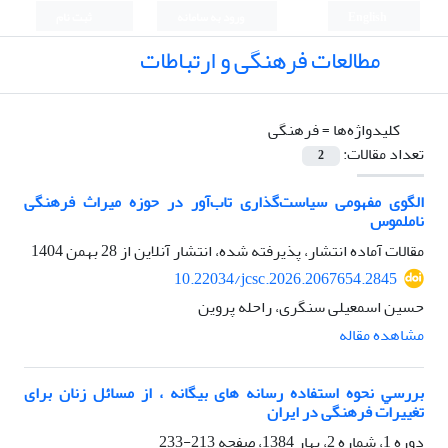
English
ورود به سامانه
ثبت نام
مطالعات فرهنگی و ارتباطات
کلیدواژه‌ها =
فرهنگی
تعداد مقالات:
2
الگوی مفهومی سیاست‌گذاری تاب‌آور در حوزه میراث فرهنگی
ناملموس
مقالات آماده انتشار، پذیرفته شده، انتشار آنلاین از
28 بهمن 1404
10.22034/jcsc.2026.2067654.2845
حسین اسمعیلی سنگری، راحله پروین
مشاهده مقاله
ﺑﺮرﺳﻲ نحوه اﺳﺘﻔﺎده رﺳﺎﻧﻪ های بیگانه ، از ﻣﺴﺎﺋﻞ زﻧﺎن ﺑﺮای
تغییرات فرهنگی در اﻳﺮان
دوره 1، شماره 2، بهار 1384، صفحه
213-233