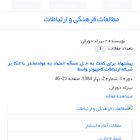
English
ورود به سامانه
ثبت نام
مطالعات فرهنگی و ارتباطات
نویسنده =
بهزاد دوران
تعداد مقالات:
1
ﭘﻴﺸﻨﻬﺎد ﺑﺮای ﻛﻤﻚ ﺑﻪ ﺣ ﻞ ﻣﺴﺄﻟﻪ اﻋﺘﻴﺎد ﺑﻪ ﻣﻮادﻣﺨﺪر ﺑﺎ اﺗﻜﺎ ﺑﺮ
ﺷﺒﻜﻪ ارﺗﺒﺎﻃﺎت ﻛﺎﻣﭙﻴﻮﺗﺮ واﺳﻂ
دوره 1، شماره 2، بهار 1384، صفحه
21-46
بهزاد دوران
مشاهده مقاله
مقالات آماده انتشار
شماره جاری