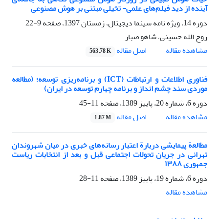
آینده از دید فیلم‌های علمی- تخیلی مبتنی بر هوش مصنوعی
دوره 14، ویژه نامه سینما دیجیتال، زمستان 1397، صفحه
9-22
روح الله حسینی، شاهو صبار
اصل مقاله
مشاهده مقاله
563.78 K
فناوری اطلاعات و ارتباطات (ICT) و برنامه‌ریزی توسعه؛ (مطالعه
موردی سند چشم انداز و برنامه چهارم توسعه در ایران)
دوره 6، شماره 20، پاییز 1389، صفحه
11-45
اصل مقاله
مشاهده مقاله
1.87 M
مطالعة پیمایشی دربارة اعتبار رسانه‌های خبری در میان شهروندان
تهرانی در جریان تحولات اجتماعی قبل و بعد از انتخابات ریاست
جمهوری ١٣٨٨
دوره 6، شماره 19، پاییز 1389، صفحه
11-28
مشاهده مقاله