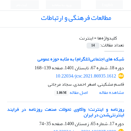
English
ورود به سامانه
ثبت نام
مطالعات فرهنگی و ارتباطات
کلیدواژه‌ها =
اینترنت
تعداد مقالات:
14
شبکه های اجتماعی(تلگرام) به مثابه حوزه عمومی
دوره 18، شماره 67، تابستان 1401، صفحه
139-168
10.22034/jcsc.2021.86935.1612
قاسم مشکینی، اصغر احمدی، سجاد مرجانی
اصل مقاله
مشاهده مقاله
1.06 M
روزنامه و اینترنت؛ واکاوی تحولات صنعت روزنامه در فرایند
اینترنتی‌شدن در ایران
دوره 17، شماره 65، زمستان 1400، صفحه
35-74