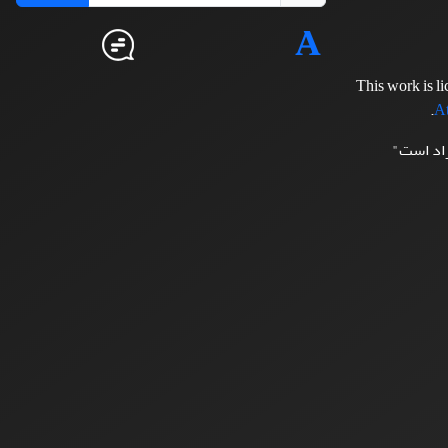
This work is l
.
At
زاد است"