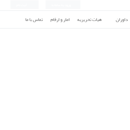
ورود به سامانه
ثبت نام
داوران
هیات تحریریه
امار و ارقام
تماس با ما