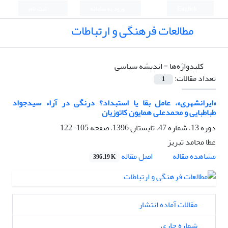
English
ورود به سامانه
ثبت نام
مطالعات فرهنگی و ارتباطات
کلیدواژه‌ها =
اندیشه سیاسی
تعداد مقالات:
1
«ایرانشهری»، عامل بقا یا استبداد؟ درنگی در آراء سیدجواد
طباطبایی و محمدعلی همایون کاتوزیان
دوره 13، شماره 47، تابستان 1396، صفحه
105-122
عطا محامد تبریز
اصل مقاله
مشاهده مقاله
396.19 K
مقالات آماده انتشار
شماره جاری