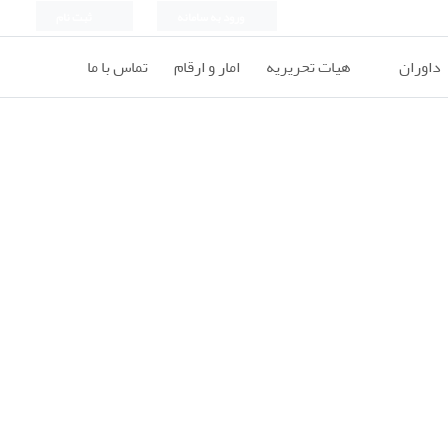
ورود به سامانه
ثبت نام
داوران
هیات تحریریه
امار و ارقام
تماس با ما