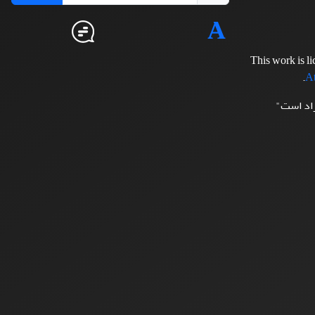
This work is l
.
At
زاد است"