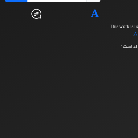
This work is l
.
At
زاد است"