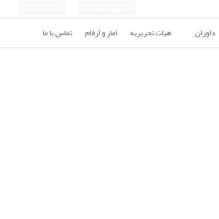
ورود به سامانه
ثبت نام
داوران
هیات تحریریه
امار و ارقام
تماس با ما