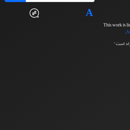
This work is l
.
At
زاد است"