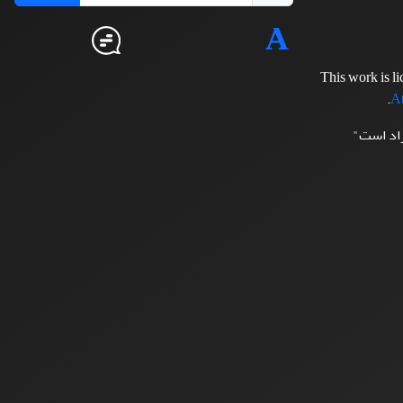
This work is l
.
At
زاد است"