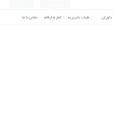
ورود به سامانه
ثبت نام
داوران
هیات تحریریه
امار و ارقام
تماس با ما