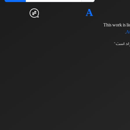
This work is l
.
At
زاد است"