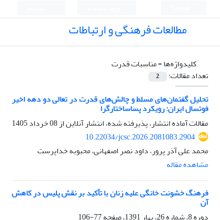
English
ورود به سامانه
ثبت نام
مطالعات فرهنگی و ارتباطات
کلیدواژه‌ها =
مناسبات قدرت
تعداد مقالات:
2
تحلیل گفتمان‌های مسلط و چالش‌های قدرت در تعالی دو دهه اخیر
فوتسال ایران: رویکرد پساساختارگرا
مقالات آماده انتشار، پذیرفته شده، انتشار آنلاین از
08 خرداد 1405
10.22034/jcsc.2026.2081083.2904
محمد علی آذر پرور، داود نصر اصفهانی، محبوبه خداپرست
مشاهده مقاله
فرهنگ خشونت خانگی علیه زنان با تأکید بر نقش پلیس در کاهش
آن
دوره 8، شماره 26، بهار 1391، صفحه
77-106