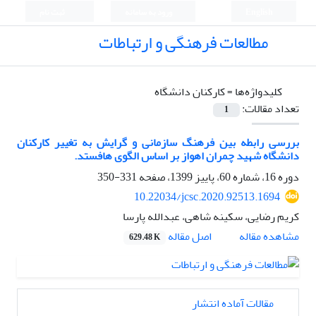
English
ورود به سامانه
ثبت نام
مطالعات فرهنگی و ارتباطات
کلیدواژه‌ها =
کارکنان دانشگاه
تعداد مقالات:
1
بررسی رابطه بین فرهنگ سازمانی و گرایش به تغییر کارکنان
دانشگاه شهید چمران اهواز بر اساس الگوی هافستد.
دوره 16، شماره 60، پاییز 1399، صفحه
331-350
10.22034/jcsc.2020.92513.1694
کریم رضایی، سکینه شاهی، عبدالله پارسا
اصل مقاله
مشاهده مقاله
629.48 K
مقالات آماده انتشار