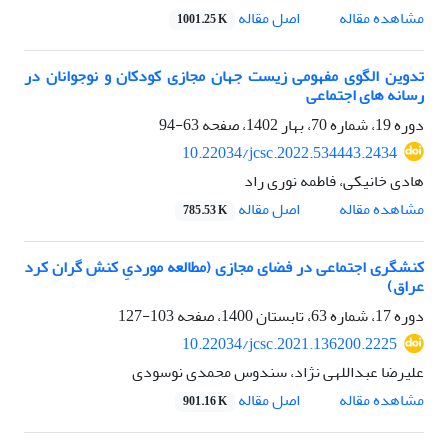
اصل مقاله
مشاهده مقاله
1001.25 K
تدوین الگوی مفهومی زیست جهان مجازی کودکان و نوجوانان در
رسانه‏ های اجتماعی
دوره 19، شماره 70، بهار 1402، صفحه
63-94
10.22034/jcsc.2022.534443.2434
هادی خانیکی، فاطمه نوری راد
اصل مقاله
مشاهده مقاله
785.53 K
کنشگری اجتماعی در فضای مجازی (مطالعه موردیِ کنش گران کرد
عراق)
دوره 17، شماره 63، تابستان 1400، صفحه
103-127
10.22034/jcsc.2021.136200.2225
علیرضا عبداللهی نژاد، سندوس محمدی نوسودی
اصل مقاله
مشاهده مقاله
901.16 K