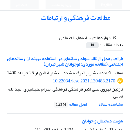
English
ورود به سامانه
ثبت نام
مطالعات فرهنگی و ارتباطات
کلیدواژه‌ها =
رسانه‌های اجتماعی
تعداد مقالات:
10
طراحی مدل ارتقاء سواد رسانه‌ای در استفاده بهینه از رسانه‌های
اجتماعی (مطالعه موردی: نوجوانان شهر تهران)
مقالات آماده انتشار، پذیرفته شده، انتشار آنلاین از
25 خرداد 1400
10.22034/jcsc.2021.130483.2170
نازنین نهرور، علی اکبر فرهنگی فرهنگی، بهرام علیشیری، عبدالله
نعامی
اصل مقاله
مشاهده مقاله
1.23 M
هویت دیجیتال و جوانان
دوره 21، شماره 81، زمستان 1404، صفحه
381-411