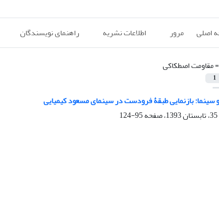
 اصلی
مرور
اطلاعات نشریه
راهنمای نویسندگان
=
مقاومت اصطکاکی
1
 سینما: بازنمایی طبقۀ فرودست در سینمای مسعود کیمیایی
95-124