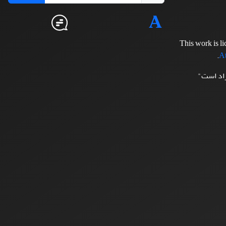
This work is l
.
At
زاد است"