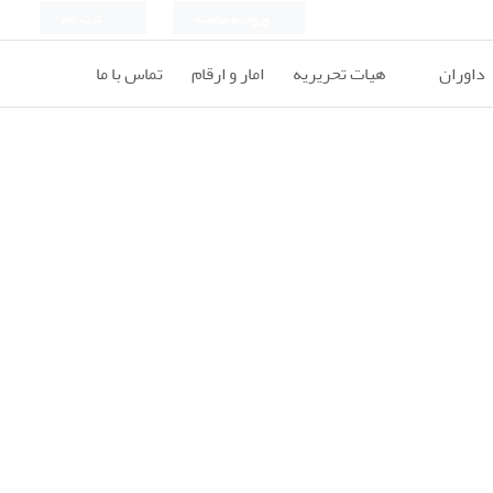
ورود به سامانه
ثبت نام
داوران
هیات تحریریه
امار و ارقام
تماس با ما