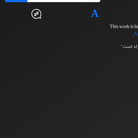
This work is l
.
At
زاد است"