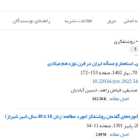
 اصلی
مرور
اطلاعات نشریه
راهنمای نویسندگان
=
روشنفکری
3
استعمار و مسأله ایران در قرن نوزدهم میلادی
153-172
10.22034/jcsc.2022.5
دیقی، فیاض زاهد، حسین آبادیان
اصل مقاله
612.56 K
ای گفتمان روشنفکر (مورد مطالعه: زنان 18 تا 40 سال شهر شیراز)
11-34
اصل مقاله
2.09 M