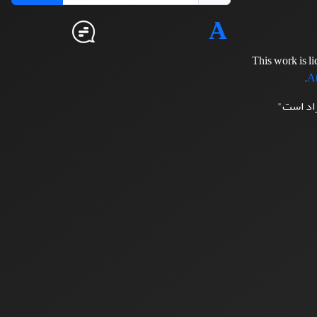
This work is l
.
At
زاد است"