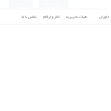
ورود به سامانه
ثبت نام
داوران
هیات تحریریه
امار و ارقام
تماس با ما