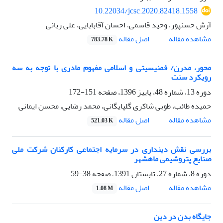
10.22034/jcsc.2020.82418.1558
آرش حسنپور، وحید قاسمی، احسان آقابابایی، علی ربانی
اصل مقاله
مشاهده مقاله
783.78 K
محور، مدرن/ فمنیسیتی و اسلامی مفهوم مادری با توجه به سه
رویکرد سنت
دوره 13، شماره 48، پاییز 1396، صفحه
151-172
حمیده طائب، طوبی شاکری گلپایگانی، محمد رضایی، محسن ایمانی
اصل مقاله
مشاهده مقاله
521.03 K
بررسی نقش دینداری در سرمایه اجتماعی کارکنان شرکت ملی
صنایع پتروشیمی ماهشهر
دوره 8، شماره 27، تابستان 1391، صفحه
38-59
اصل مقاله
مشاهده مقاله
1.08 M
جایگاه بدن در دین