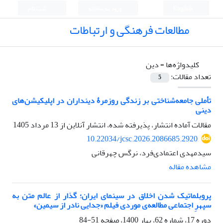
English
ورود به سامانه
ثبت نام
مطالعات فرهنگی و ارتباطات
کلیدواژه‌ها =
دین
تعداد مقالات:
5
تأملی جامعه‌شناختی بر زندگی روزمرۀ دینداران در اپلیکیشن‌های
دینی
مقالات آماده انتشار، پذیرفته شده، انتشار آنلاین از
13 مرداد 1405
10.22034/jcsc.2026.2086685.2920
سیدمهدی اعتمادی‌فرد، نرگس چهرقانی
مشاهده مقاله
پروبلماتیک شدن اخلاق در سینمای ایران؛ گذار از عالم متن به
سپهرِ اجتماعی مطالعه‌ی موردی فیلم «جدایی نادر از سیمین»
دوره 17، شماره 62، بهار 1400، صفحه
51-84