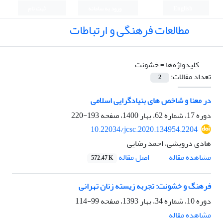
English
ورود به سامانه
ثبت نام
مطالعات فرهنگی و ارتباطات
کلیدواژه‌ها =
خشونت
تعداد مقالات:
2
در معنا و شاخص های بنیادگرایی اسلامی
دوره 17، شماره 62، بهار 1400، صفحه
193-220
10.22034/jcsc.2020.134954.2204
هادی درویشی، احمد رضایی
اصل مقاله
مشاهده مقاله
572.47 K
فرهنگ و خشونت: تجربه زیسته زنان تهرانی
دوره 10، شماره 34، بهار 1393، صفحه
99-114
مشاهده مقاله