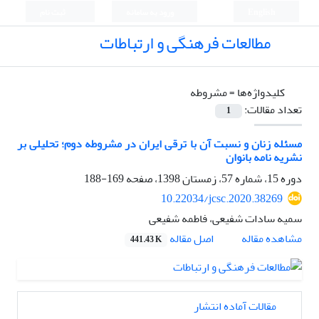
English
ورود به سامانه
ثبت نام
مطالعات فرهنگی و ارتباطات
کلیدواژه‌ها =
مشروطه
تعداد مقالات:
1
مسئله زنان و نسبت آن با ترقی ایران در مشروطه دوم؛ تحلیلی بر
نشریه نامه بانوان
دوره 15، شماره 57، زمستان 1398، صفحه
169-188
10.22034/jcsc.2020.38269
سمیه سادات شفیعی، فاطمه شفیعی
اصل مقاله
مشاهده مقاله
441.43 K
مقالات آماده انتشار