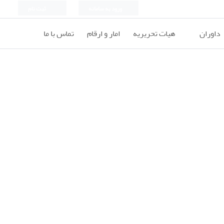
ورود به سامانه
ثبت نام
داوران
هیات تحریریه
امار و ارقام
تماس با ما