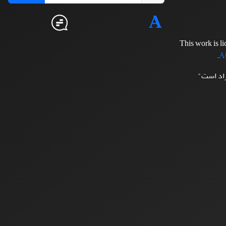
This work is l
.
At
زاد است"