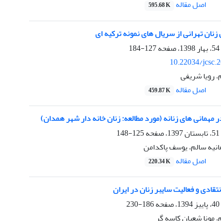
اصل مقاله
595.68 K
ان تهرانی از سریال های نمونه ترکیه ای
127-184
10.22034/jcsc.
، رویا شریفی
اصل مقاله
459.87 K
 مهمانی های زنانه (مورد مطالعه: زنان خانه دار شهر همدان)
125-148
نیه سالم، یوسف پاکدامن
اصل مقاله
220.34 K
تقادی و فعالیت سایبر زنان در ایران
186-230
 مونا شعبان کاسه گر