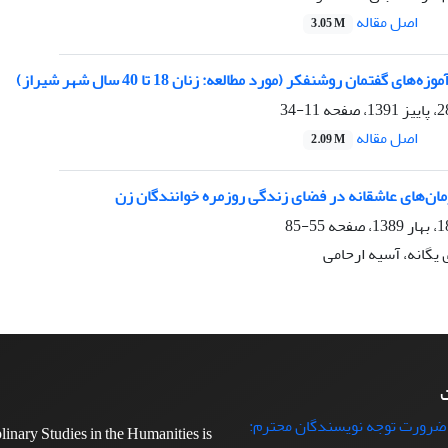
اصل مقاله
3.05 M
ای گفتمان روشنفکر (مورد مطالعه: زنان 18 تا 40 سال شهر شیراز)
11-34
اصل مقاله
2.09 M
مان‌های عاشقانه در فضای زندگی روزمره خوانندگان زن
55-85
یگانه، آسیه ارحامی
ت
 ضرورت توجه نویسندگان محترم:
plinary Studies in the Humanities is