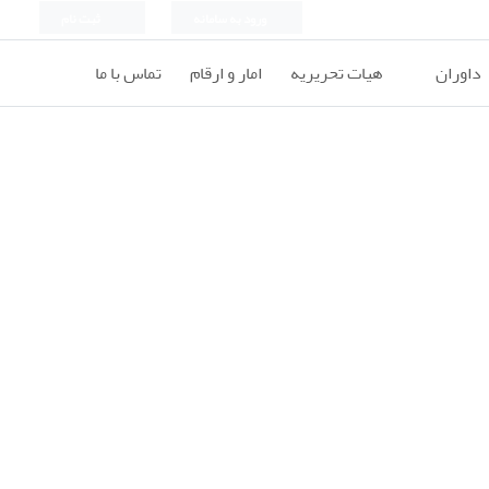
ورود به سامانه
ثبت نام
داوران
هیات تحریریه
امار و ارقام
تماس با ما