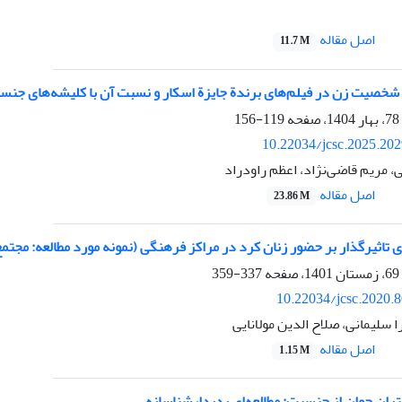
اصل مقاله
11.7 M
 شخصیت زن در فیلم‌های برندة جایزة اسکار و نسبت آن با کلیشه‌های جنسی
119-156
10.22034/jcsc.2025.20
ی، مریم قاضی‌نژاد، اعظم راودراد
اصل مقاله
23.86 M
ی تاثیرگذار بر حضور زنان کرد در مراکز فرهنگی (نمونه مورد مطالعه: مج
337-359
10.22034/jcsc.2020.
ا سلیمانی، صلاح الدین مولانایی
اصل مقاله
1.15 M
ران جوان از جنسیت: مطالعه‌ای پدیدارشناسانه