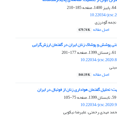
185-210
10.22034/jcsc.
 نجمه گودرزی
اصل مقاله
679.74 K
ختی پوشش و پوشاک زنان ایران در گفتمان ارزش‌گرایی
177-201
10.22034/jcsc.2020.
سینی
اصل مقاله
844.19 K
؛ تحلیل گفتمان هواداری زنان از فوتبال در ایران
75-105
10.22034/jcsc.2020.
حمد مهدی رحمتی، علیرضا نیکویی