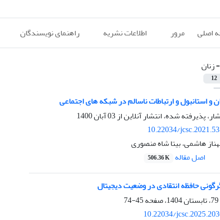
 اصلی
مرور
اطلاعات نشریه
راهنمای نویسندگان
=
زنان
12
ن و استانبول و ارتباطات ناسالم در شبکه های اجتماعی
شار، پذیرفته شده، انتشار آنلاین از
03 آبان 1400
10.22034/jcsc.2021.5
ناز هاشمی، بیتا شاه منصوری
اصل مقاله
506.36 K
گرگونی حافظه انتقادی در وضعیت دیجیتال
45-74
10.22034/jcsc.2025.20