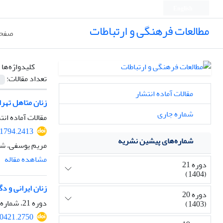
English
مطالعات فرهنگی و ارتباطات
صفحه
کلیدواژه‌ها 
تعداد مقالات:
مقالات آماده انتشار
زنان متاهل تهرا
شماره جاری
مقالات آماده انت
31794.2413
شماره‌های پیشین نشریه
مریم یوسفی، شه
مشاهده مقاله
دوره 21
(1404)
زنان ایرانی و د
دوره 20
دوره 21، شماره 79، تابستان 1404، صفحه
(1403)
30421.2750