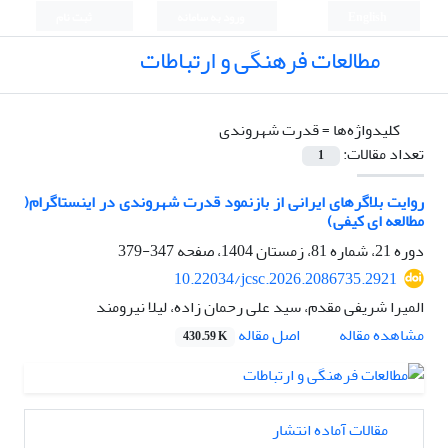
English
ورود به سامانه
ثبت نام
مطالعات فرهنگی و ارتباطات
کلیدواژه‌ها =
قدرت شهروندی
تعداد مقالات:
1
روایت بلاگرهای ایرانی از بازنمود قدرت شهروندی در اینستاگرام(
مطالعه ای کیفی)
دوره 21، شماره 81، زمستان 1404، صفحه
347-379
10.22034/jcsc.2026.2086735.2921
المیرا شریفی مقدم، سید علی رحمان زاده، لیلا نیرومند
اصل مقاله
مشاهده مقاله
430.59 K
مقالات آماده انتشار