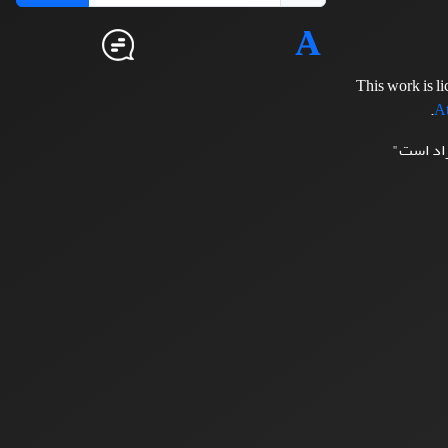
This work is l
.
At
زاد است"