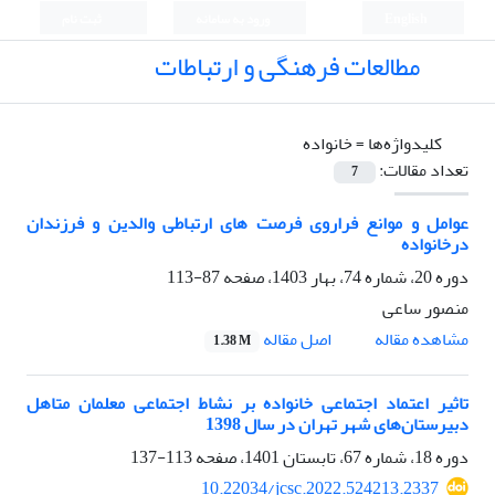
English
ورود به سامانه
ثبت نام
مطالعات فرهنگی و ارتباطات
کلیدواژه‌ها =
خانواده
تعداد مقالات:
7
عوامل و موانع فراروی فرصت های ارتباطی والدین و فرزندان
درخانواده
دوره 20، شماره 74، بهار 1403، صفحه
87-113
منصور ساعی
اصل مقاله
مشاهده مقاله
1.38 M
تاثیر اعتماد اجتماعی خانواده بر نشاط اجتماعی معلمان متاهل
دبیرستان‌های شهر تهران در سال 1398
دوره 18، شماره 67، تابستان 1401، صفحه
113-137
10.22034/jcsc.2022.524213.2337