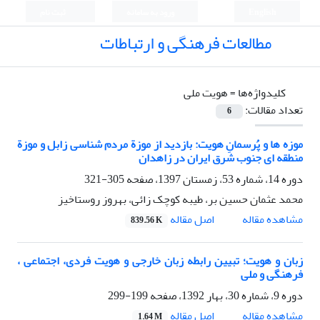
English
ورود به سامانه
ثبت نام
مطالعات فرهنگی و ارتباطات
کلیدواژه‌ها =
هویت ملی
تعداد مقالات:
6
موزه ها و پُرسمانِ هویت: بازدید از موزة مردم شناسی زابل و موزة
منطقه ای جنوب شرق ایران در زاهدان
دوره 14، شماره 53، زمستان 1397، صفحه
305-321
محمد عثمان حسین بر، طیبه کوچک زائی، بهروز روستاخیز
اصل مقاله
مشاهده مقاله
839.56 K
زبان و هویت؛ تبیین رابطه زبان خارجی و هویت فردی، اجتماعی ،
فرهنگی و ملی
دوره 9، شماره 30، بهار 1392، صفحه
199-299
اصل مقاله
مشاهده مقاله
1.64 M