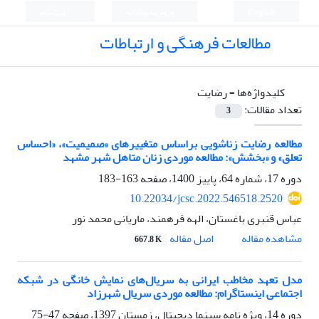
English
ورود به سامانه
ثبت نام
مطالعات فرهنگی و ارتباطات
کلیدواژه‌ها =
رضایت
تعداد مقالات:
3
مطالعه رضایت زناشویی براساس متغییرهای «صمیمیت»، «احساس
تعلق» و «بخشش»: مطالعه موردی زنان متاهل شهر مشهد
دوره 17، شماره 64، پاییز 1400، صفحه
163-183
10.22034/jcsc.2022.546518.2520
عباس قنبری باغستان، الهه فرهمند، ماریانی محمد نور
اصل مقاله
مشاهده مقاله
667.8 K
مدل تعهد مخاطب ایرانی به سریال‌های نمایش خانگی در شبکه
اجتماعی اینستاگرام: مطالعه موردی سریال شهرزاد
دوره 14، ویژه نامه سینما دیجیتال، زمستان 1397، صفحه
47-75