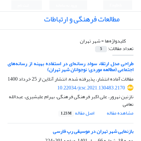
English
ورود به سامانه
ثبت نام
مطالعات فرهنگی و ارتباطات
کلیدواژه‌ها =
شهر تهران
تعداد مقالات:
5
طراحی مدل ارتقاء سواد رسانه‌ای در استفاده بهینه از رسانه‌های
اجتماعی (مطالعه موردی: نوجوانان شهر تهران)
مقالات آماده انتشار، پذیرفته شده، انتشار آنلاین از
25 خرداد 1400
10.22034/jcsc.2021.130483.2170
نازنین نهرور، علی اکبر فرهنگی فرهنگی، بهرام علیشیری، عبدالله
نعامی
اصل مقاله
مشاهده مقاله
1.23 M
بازنمایی شهر تهران در موسیقی رپ فارسی
دوره 18، شماره 66، بهار 1401، صفحه
201-224