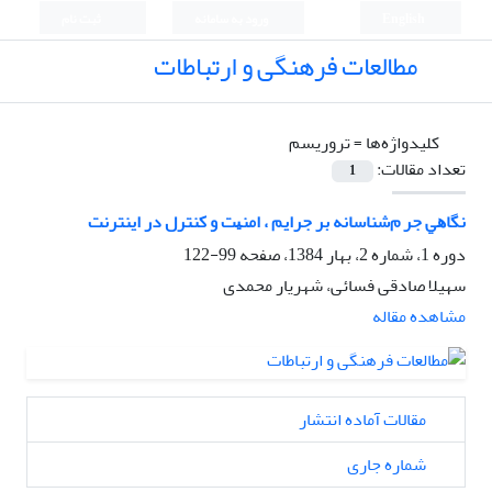
English
ورود به سامانه
ثبت نام
مطالعات فرهنگی و ارتباطات
کلیدواژه‌ها =
ﺗﺮورﻳﺴﻢ
تعداد مقالات:
1
ﻧﮕﺎﻫﻲ ﺟﺮ مﺷﻨﺎﺳﺎﻧﻪ ﺑﺮ ﺟﺮاﻳﻢ ، اﻣﻨﻴﺖ و ﻛﻨﺘﺮل در اﻳﻨﺘﺮﻧﺖ
دوره 1، شماره 2، بهار 1384، صفحه
99-122
سهیلا صادقی فسائی، شهریار محمدی
مشاهده مقاله
مقالات آماده انتشار
شماره جاری