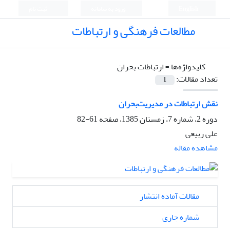
English
ورود به سامانه
ثبت نام
مطالعات فرهنگی و ارتباطات
کلیدواژه‌ها =
ارﺗﺒﺎﻃﺎت ﺑﺤﺮان
تعداد مقالات:
1
ﻧﻘﺶ ارﺗﺒﺎﻃﺎت در ﻣﺪﻳﺮﻳﺖﺑﺤﺮان
دوره 2، شماره 7، زمستان 1385، صفحه
61-82
علی ربیعی
مشاهده مقاله
مقالات آماده انتشار
شماره جاری