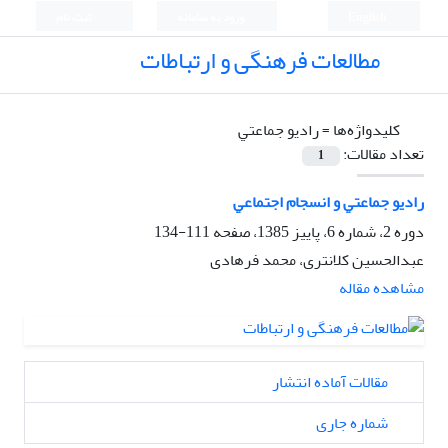
English
ورود به سامانه
ثبت نام
مطالعات فرهنگی و ارتباطات
کلیدواژه‌ها =
رادﻳﻮ ﺟﻤﺎﻋﺘﻲ
تعداد مقالات:
1
رادﻳﻮ ﺟﻤﺎﻋﺘﻲ و اﻧﺴﺠﺎم اﺟﺘﻤﺎﻋﻲ
دوره 2، شماره 6، پاییز 1385، صفحه
111-134
عبدالحسین کلانتری، محمد فرهادی
مشاهده مقاله
مقالات آماده انتشار
شماره جاری