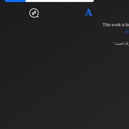
This work is l
.
At
زاد است"