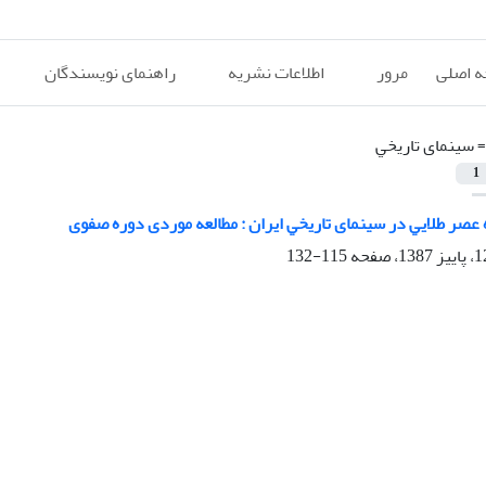
 اصلی
مرور
اطلاعات نشریه
راهنمای نویسندگان
=
سینمای ﺗﺎرﻳﺨﻲ
1
 ﻋﺼﺮ ﻃﻼﻳﻲ در سینمای ﺗﺎرﻳﺨﻲ اﻳﺮان : مطالعه موردی دوره صفوی
115-132