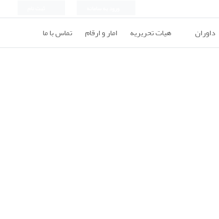
ورود به سامانه
ثبت نام
داوران
هیات تحریریه
امار و ارقام
تماس با ما