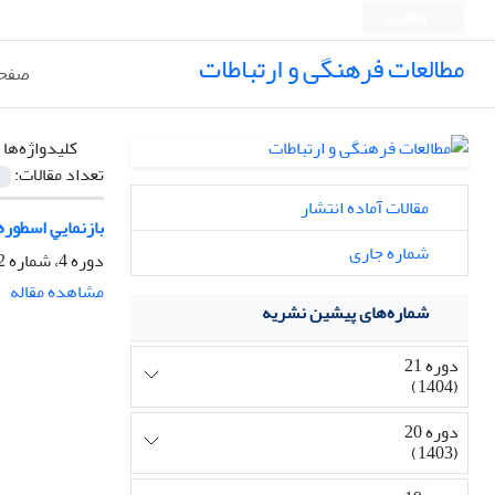
English
مطالعات فرهنگی و ارتباطات
صفحه
کلیدواژه‌ها 
تعداد مقالات:
مقالات آماده انتشار
ﺑﺎزﻧﻤﺎﻳﻲ اﺳﻄﻮره
شماره جاری
دوره 4، شماره 12، پاییز 1387، صفحه
مشاهده مقاله
شماره‌های پیشین نشریه
دوره 21
(1404)
دوره 20
(1403)