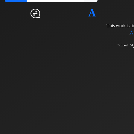
This work is l
.
At
زاد است"