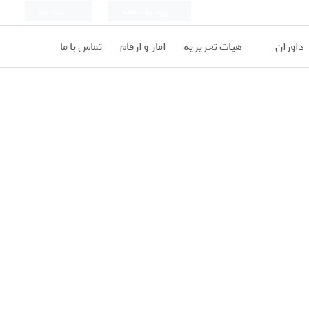
ورود به سامانه
ثبت نام
داوران
هیات تحریریه
امار و ارقام
تماس با ما