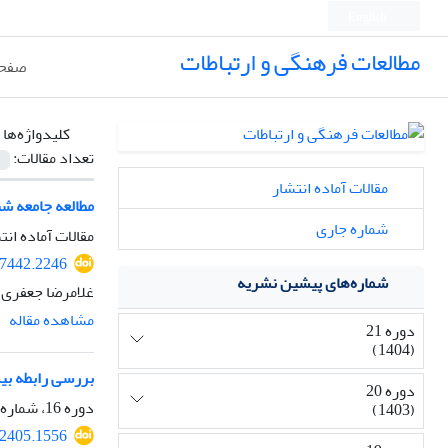
English
مطالعات فرهنگی و ارتباطات
صفحه
کلیدواژه‌ها 
تعداد مقالات:
مقالات آماده انتشار
مطالعه جامعه شن
شماره جاری
مقالات آماده انت
37442.2246
شماره‌های پیشین نشریه
غلامرضا جعفری ن
مشاهده مقاله
دوره 21
(1404)
بررسی رابطه بی
دوره 20
دوره 16، شماره 59، تابستان 1399، صفحه
(1403)
82405.1556