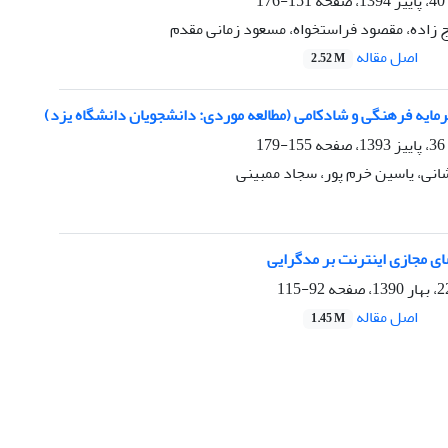
151-176
اده، مقصود فراستخواه، مسعود زمانی مقدم
اصل مقاله
2.52 M
مایه فرهنگی و شادکامی (مطالعه موردی: دانشجویان دانشگاه یزد)
155-179
انی، یاسین خرم پور، سجاد ممبینی
ی مجازی اینترنت بر مد‌گرایی
92-115
اصل مقاله
1.45 M