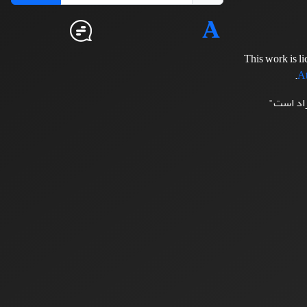
This work is l
.
At
زاد است"