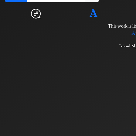
This work is l
.
At
زاد است"