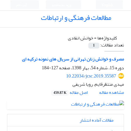
English
ورود به سامانه
ثبت نام
مطالعات فرهنگی و ارتباطات
کلیدواژه‌ها =
خوانش انقادی
تعداد مقالات:
1
مصرف و خوانش زنان تهرانی از سریال های نمونه ترکیه ای
دوره 15، شماره 54، بهار 1398، صفحه
127-184
10.22034/jcsc.2019.35587
مهدی منتظرقایم، رویا شریفی
اصل مقاله
مشاهده مقاله
459.87 K
مقالات آماده انتشار